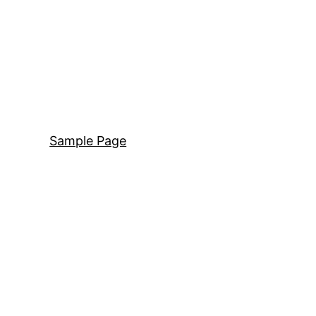
Sample Page