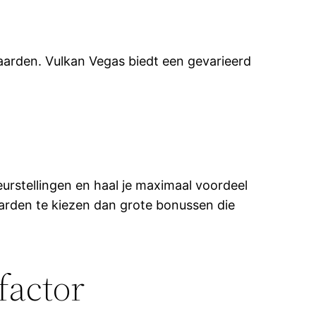
aarden. Vulkan Vegas biedt een gevarieerd
leurstellingen en haal je maximaal voordeel
waarden te kiezen dan grote bonussen die
factor