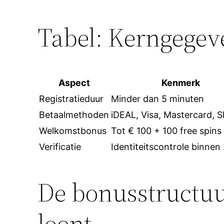
Tabel: Kerngegev
Aspect
Kenmerk
Registratieduur
Minder dan 5 minuten
Betaalmethoden
iDEAL, Visa, Mastercard, Sk
Welkomstbonus
Tot € 100 + 100 free spins
Verificatie
Identiteitscontrole binnen
De bonusstructuu
loont