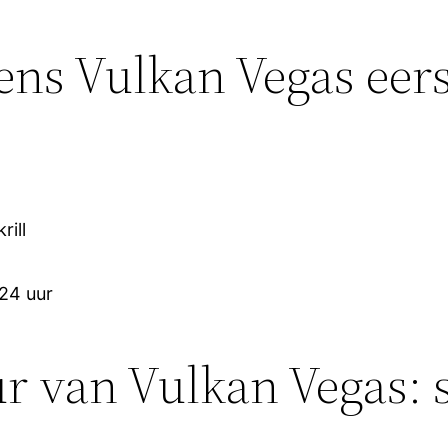
ens Vulkan Vegas eers
rill
 24 uur
r van Vulkan Vegas: s