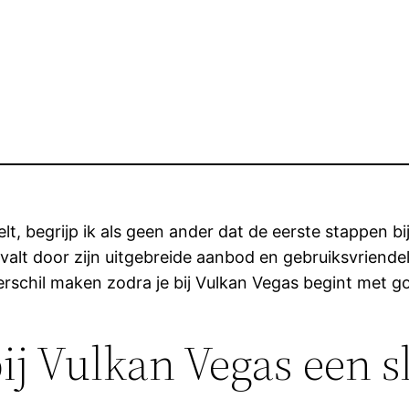
elt, begrijp ik als geen ander dat de eerste stappen bi
alt door zijn uitgebreide aanbod en gebruiksvriendeli
verschil maken zodra je bij Vulkan Vegas begint met g
ij Vulkan Vegas een s