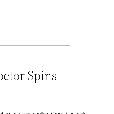
octor Spins
bbers van kaartspellen. Vooral blackjack