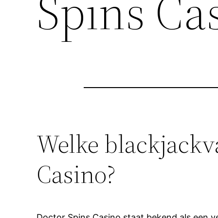
Spins Ca
Welke blackjackva
Casino?
Doctor Spins Casino staat bekend als een ve