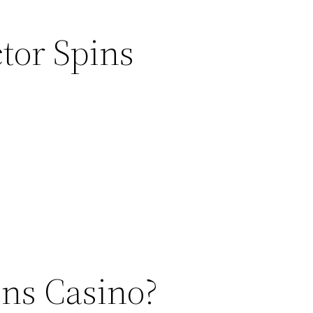
ctor Spins
ins Casino?