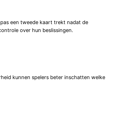
r pas een tweede kaart trekt nadat de
controle over hun beslissingen.
rheid kunnen spelers beter inschatten welke