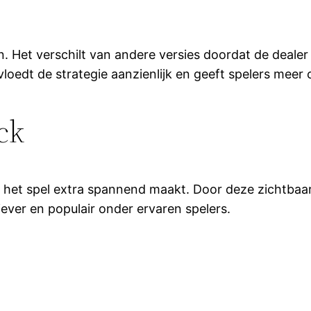
en. Het verschilt van andere versies doordat de deale
loedt de strategie aanzienlijk en geeft spelers meer 
ck
at het spel extra spannend maakt. Door deze zichtbaa
siever en populair onder ervaren spelers.