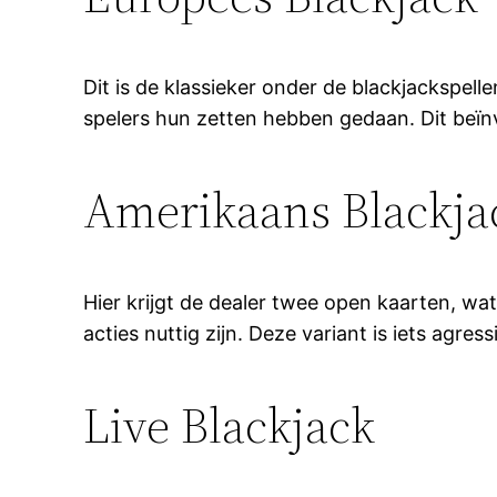
Dit is de klassieker onder de blackjackspell
spelers hun zetten hebben gedaan. Dit beïnv
Amerikaans Blackja
Hier krijgt de dealer twee open kaarten, w
acties nuttig zijn. Deze variant is iets agres
Live Blackjack