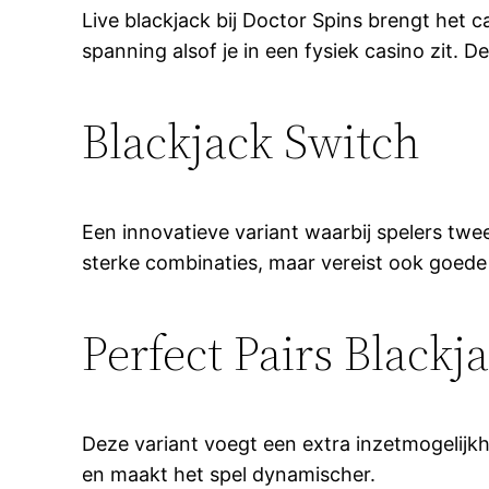
Live blackjack bij Doctor Spins brengt het c
spanning alsof je in een fysiek casino zit. D
Blackjack Switch
Een innovatieve variant waarbij spelers twe
sterke combinaties, maar vereist ook goede
Perfect Pairs Blackj
Deze variant voegt een extra inzetmogelijkh
en maakt het spel dynamischer.