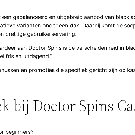
r een gebalanceerd en uitgebreid aanbod van blackja
vatieve varianten onder één dak. Daarbij komt de soe
n prettige gebruikerservaring.
 waardeer aan Doctor Spins is de verscheidenheid in b
l fris en uitdagend.”
onussen en promoties die specifiek gericht zijn op k
k bij Doctor Spins Ca
oor beginners?