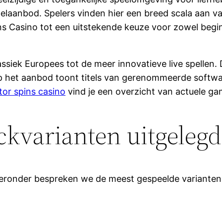
laanbod. Spelers vinden hier een breed scala aan var
 Casino tot een uitstekende keuze voor zowel begin
lassiek Europees tot de meer innovatieve live spellen.
 op het aanbod toont titels van gerenommeerde softwar
tor spins casino
vind je een overzicht van actuele g
ckvarianten uitgelegd
ieronder bespreken we de meest gespeelde varianten 