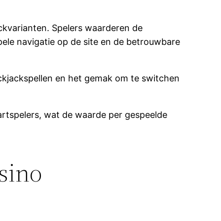
ckvarianten. Spelers waarderen de
pele navigatie op de site en de betrouwbare
lackjackspellen en het gemak om te switchen
aartspelers, wat de waarde per gespeelde
sino