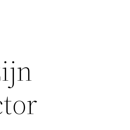
ijn
tor