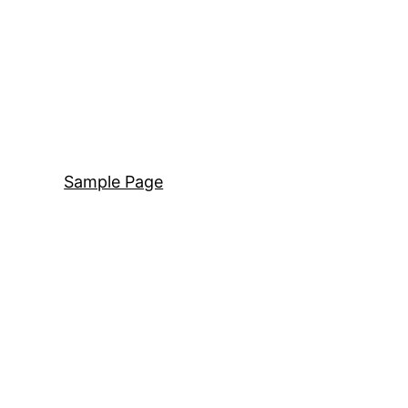
Sample Page