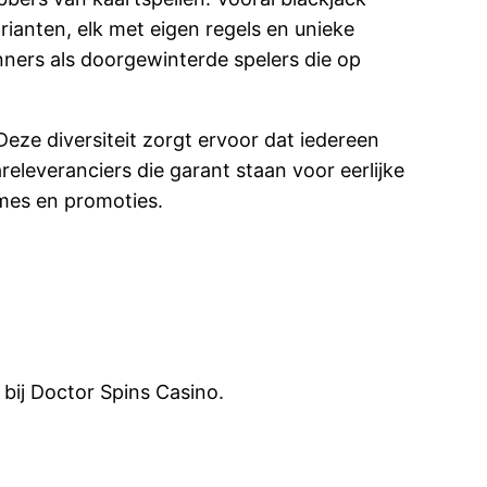
ianten, elk met eigen regels en unieke
ners als doorgewinterde spelers die op
 Deze diversiteit zorgt ervoor dat iedereen
eleveranciers die garant staan voor eerlijke
ames en promoties.
bij Doctor Spins Casino.