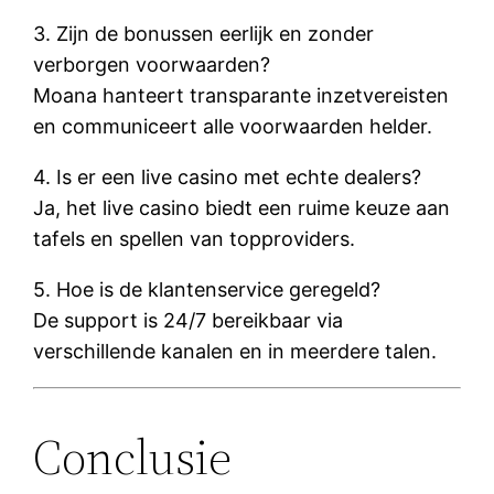
3. Zijn de bonussen eerlijk en zonder
verborgen voorwaarden?
Moana hanteert transparante inzetvereisten
en communiceert alle voorwaarden helder.
4. Is er een live casino met echte dealers?
Ja, het live casino biedt een ruime keuze aan
tafels en spellen van topproviders.
5. Hoe is de klantenservice geregeld?
De support is 24/7 bereikbaar via
verschillende kanalen en in meerdere talen.
Conclusie