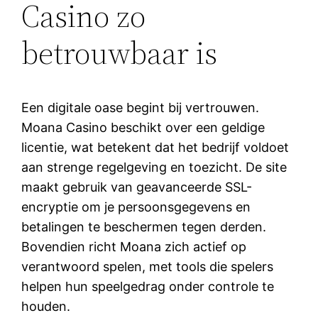
Casino zo
betrouwbaar is
Een digitale oase begint bij vertrouwen.
Moana Casino beschikt over een geldige
licentie, wat betekent dat het bedrijf voldoet
aan strenge regelgeving en toezicht. De site
maakt gebruik van geavanceerde SSL-
encryptie om je persoonsgegevens en
betalingen te beschermen tegen derden.
Bovendien richt Moana zich actief op
verantwoord spelen, met tools die spelers
helpen hun speelgedrag onder controle te
houden.