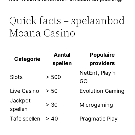
Quick facts – spelaanbod
Moana Casino
Aantal
Populaire
Categorie
spellen
providers
NetEnt, Play’n
Slots
> 500
GO
Live Casino
> 50
Evolution Gaming
Jackpot
> 30
Microgaming
spellen
Tafelspellen
> 40
Pragmatic Play