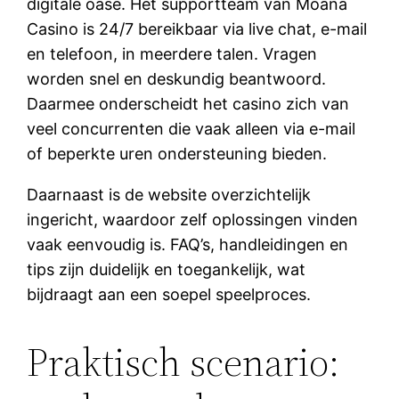
digitale oase. Het supportteam van Moana
Casino is 24/7 bereikbaar via live chat, e-mail
en telefoon, in meerdere talen. Vragen
worden snel en deskundig beantwoord.
Daarmee onderscheidt het casino zich van
veel concurrenten die vaak alleen via e-mail
of beperkte uren ondersteuning bieden.
Daarnaast is de website overzichtelijk
ingericht, waardoor zelf oplossingen vinden
vaak eenvoudig is. FAQ’s, handleidingen en
tips zijn duidelijk en toegankelijk, wat
bijdraagt aan een soepel speelproces.
Praktisch scenario: