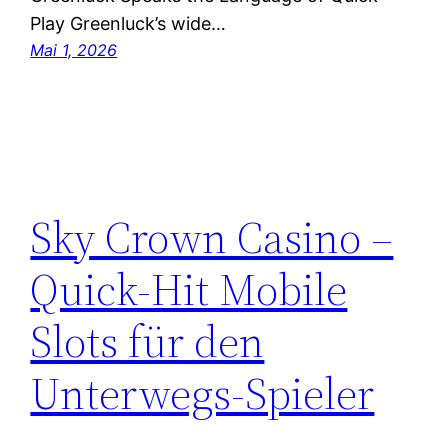
Play Greenluck’s wide…
Mai 1, 2026
Sky Crown Casino –
Quick‑Hit Mobile
Slots für den
Unterwegs-Spieler