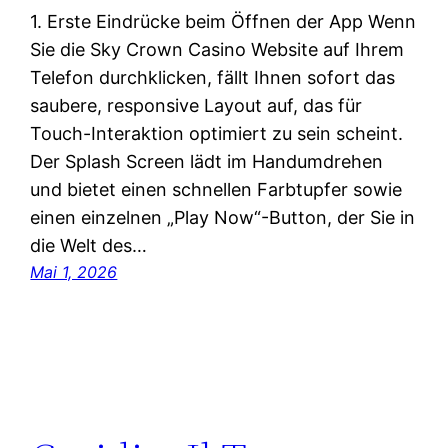
1. Erste Eindrücke beim Öffnen der App Wenn
Sie die Sky Crown Casino Website auf Ihrem
Telefon durchklicken, fällt Ihnen sofort das
saubere, responsive Layout auf, das für
Touch-Interaktion optimiert zu sein scheint.
Der Splash Screen lädt im Handumdrehen
und bietet einen schnellen Farbtupfer sowie
einen einzelnen „Play Now“-Button, der Sie in
die Welt des…
Mai 1, 2026