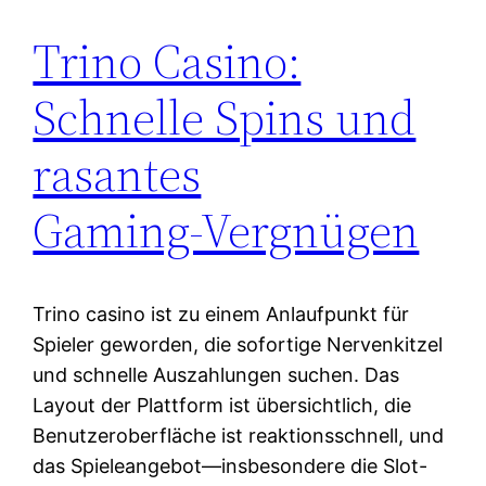
Trino Casino:
Schnelle Spins und
rasantes
Gaming‑Vergnügen
Trino casino ist zu einem Anlaufpunkt für
Spieler geworden, die sofortige Nervenkitzel
und schnelle Auszahlungen suchen. Das
Layout der Plattform ist übersichtlich, die
Benutzeroberfläche ist reaktionsschnell, und
das Spieleangebot—insbesondere die Slot-