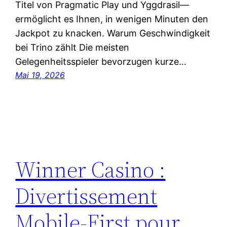
Titel von Pragmatic Play und Yggdrasil—
ermöglicht es Ihnen, in wenigen Minuten den
Jackpot zu knacken. Warum Geschwindigkeit
bei Trino zählt Die meisten
Gelegenheitsspieler bevorzugen kurze…
Mai 19, 2026
Winner Casino :
Divertissement
Mobile‑First pour