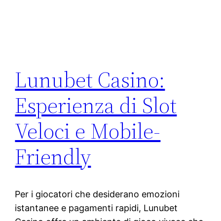
Lunubet Casino:
Esperienza di Slot
Veloci e Mobile-
Friendly
Per i giocatori che desiderano emozioni
istantanee e pagamenti rapidi, Lunubet