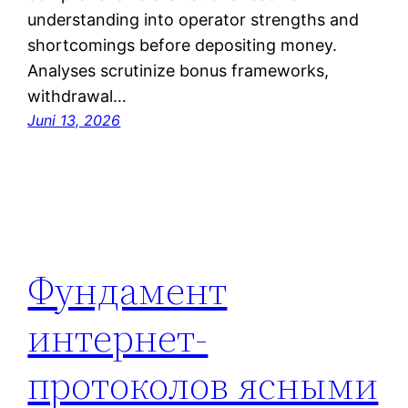
understanding into operator strengths and
shortcomings before depositing money.
Analyses scrutinize bonus frameworks,
withdrawal…
Juni 13, 2026
Фундамент
интернет-
протоколов ясными